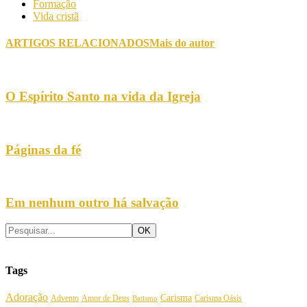
Formação
Vida cristã
ARTIGOS RELACIONADOS
Mais do autor
O Espírito Santo na vida da Igreja
Páginas da fé
Em nenhum outro há salvação
Tags
Adoração
Carisma
Amor de Deus
Carisma Oásis
Advento
Batismo