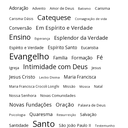
Adoração
Carisma
Advento
Amor de Deus
Batismo
Catequese
Carisma Oásis
Consagração de vida
Em Espírito e Verdade
Conversão
Ensino
Esplendor da Verdade
Esperança
Espírito Santo
Espírito e Verdade
Eucaristia
Evangelho
Fé
Família
Formação
Intimidade com Deus
Igreja
Jesus
Jesus Cristo
Maria Francisca
Lectio Divina
Maria Francisca Crocoli Longhi
Missão
Natal
Música
Nossa Senhora
Novas Comunidades
Oração
Novas Fundações
Palavra de Deus
Quaresma
Salvação
Psicologia
Ressurreição
Santo
Santidade
São João Paulo II
Testemunho