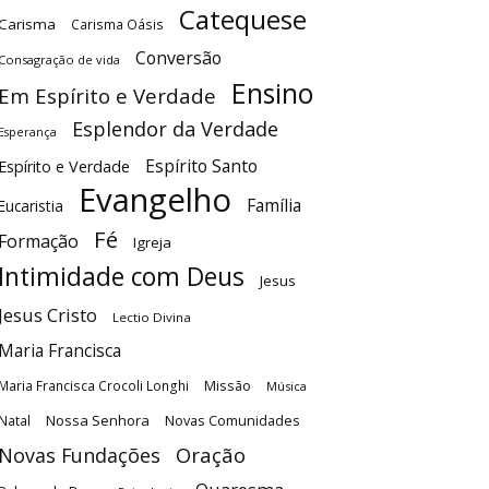
Catequese
Carisma
Carisma Oásis
Conversão
Consagração de vida
Ensino
Em Espírito e Verdade
Esplendor da Verdade
Esperança
Espírito Santo
Espírito e Verdade
Evangelho
Família
Eucaristia
Fé
Formação
Igreja
Intimidade com Deus
Jesus
Jesus Cristo
Lectio Divina
Maria Francisca
Maria Francisca Crocoli Longhi
Missão
Música
Nossa Senhora
Natal
Novas Comunidades
Oração
Novas Fundações