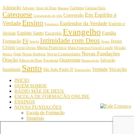
Adoração
Carisma
Amor de Deus
Carisma Oásis
Advento
Batismo
Catequese
Em Espírito e
Conversão
Consagração de vida
Ensino
Verdade
Esplendor da Verdade
Espírito e
Esperança
Evangelho
Espírito Santo
Família
Verdade
Eucaristia
Intimidade com Deus
Fé
Jesus
Formação
Igreja
Jesus
Cristo
Maria Francisca
Maria Francisca Crocoli Longhi
Missão
Lectio Divina
Novas Fundações
Nossa Senhora
Natal
Novas Comunidades
Música
Oração
Quaresma
Salvação
Palavra de Deus
Psicologia
Ressurreição
Santo
Vocação
Verdade
Santidade
São João Paulo II
Testemunho
INICIO
QUEM SOMOS
RÁDIO MÃE DE DEUS
ESCOLA DE FORMAÇÃO ONLINE
ENSINOS
NOVAS FUNDAÇÕES
Escola de Formação
Simpósio
© Comunidade Oásis © Todos os direitos reservados -
Desenvolvido por