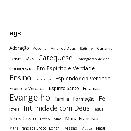
Tags
Adoração
Carisma
Advento
Amor de Deus
Batismo
Catequese
Carisma Oásis
Consagração de vida
Em Espírito e Verdade
Conversão
Ensino
Esplendor da Verdade
Esperança
Espírito Santo
Espírito e Verdade
Eucaristia
Evangelho
Fé
Família
Formação
Intimidade com Deus
Igreja
Jesus
Jesus Cristo
Maria Francisca
Lectio Divina
Maria Francisca Crocoli Longhi
Missão
Natal
Música