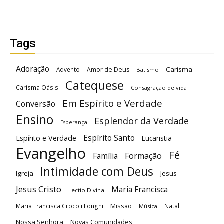
Tags
Adoração
Carisma
Advento
Amor de Deus
Batismo
Catequese
Carisma Oásis
Consagração de vida
Em Espírito e Verdade
Conversão
Ensino
Esplendor da Verdade
Esperança
Espírito Santo
Espírito e Verdade
Eucaristia
Evangelho
Fé
Família
Formação
Intimidade com Deus
Igreja
Jesus
Jesus Cristo
Maria Francisca
Lectio Divina
Maria Francisca Crocoli Longhi
Missão
Natal
Música
Nossa Senhora
Novas Comunidades