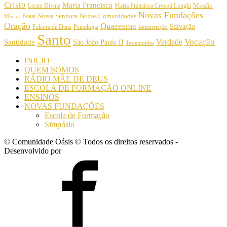
Cristo
Maria Francisca
Maria Francisca Crocoli Longhi
Missão
Lectio Divina
Novas Fundações
Nossa Senhora
Natal
Novas Comunidades
Música
Oração
Quaresma
Salvação
Palavra de Deus
Psicologia
Ressurreição
Santo
Vocação
Verdade
Santidade
São João Paulo II
Testemunho
INICIO
QUEM SOMOS
RÁDIO MÃE DE DEUS
ESCOLA DE FORMAÇÃO ONLINE
ENSINOS
NOVAS FUNDAÇÕES
Escola de Formação
Simpósio
© Comunidade Oásis © Todos os direitos reservados -
Desenvolvido por