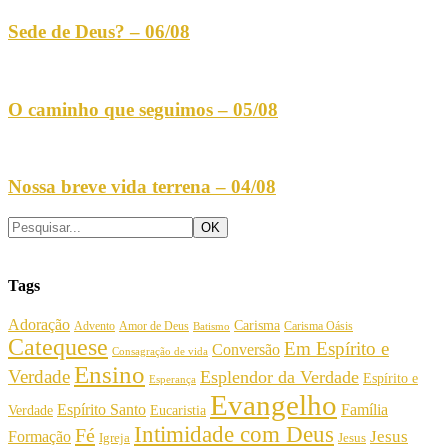
Sede de Deus? – 06/08
O caminho que seguimos – 05/08
Nossa breve vida terrena – 04/08
Tags
Adoração
Carisma
Amor de Deus
Carisma Oásis
Advento
Batismo
Catequese
Em Espírito e
Conversão
Consagração de vida
Ensino
Verdade
Esplendor da Verdade
Espírito e
Esperança
Evangelho
Espírito Santo
Família
Verdade
Eucaristia
Intimidade com Deus
Fé
Jesus
Formação
Igreja
Jesus