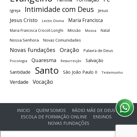
Intimidade com Deus
Igreja
Jesus
Jesus Cristo
Maria Francisca
Lectio Divina
Maria Francisca Crocoli Longhi
Missão
Natal
Música
Nossa Senhora
Novas Comunidades
Oração
Novas Fundações
Palavra de Deus
Quaresma
Salvação
Psicologia
Ressurreição
Santo
Santidade
São João Paulo II
Testemunho
Vocação
Verdade
INICIO
QUEM SOMOS
RÁDIO MÃE DE DEUS
ESCOLA DE FORMAÇÃO ONLINE
ENSINOS
NOVAS FUNDAÇÕES
© Comunidade Oásis © Todos os direitos reservados -