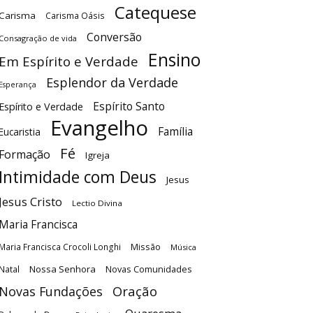
Catequese
Carisma
Carisma Oásis
Conversão
Consagração de vida
Ensino
Em Espírito e Verdade
Esplendor da Verdade
Esperança
Espírito Santo
Espírito e Verdade
Evangelho
Família
Eucaristia
Fé
Formação
Igreja
Intimidade com Deus
Jesus
Jesus Cristo
Lectio Divina
Maria Francisca
Maria Francisca Crocoli Longhi
Missão
Música
Nossa Senhora
Natal
Novas Comunidades
Oração
Novas Fundações