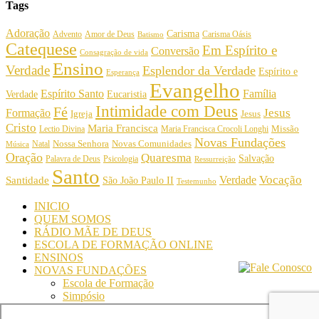
Tags
Adoração
Carisma
Amor de Deus
Carisma Oásis
Advento
Batismo
Catequese
Em Espírito e
Conversão
Consagração de vida
Ensino
Verdade
Esplendor da Verdade
Espírito e
Esperança
Evangelho
Espírito Santo
Família
Verdade
Eucaristia
Intimidade com Deus
Fé
Jesus
Formação
Igreja
Jesus
Cristo
Maria Francisca
Maria Francisca Crocoli Longhi
Missão
Lectio Divina
Novas Fundações
Nossa Senhora
Natal
Novas Comunidades
Música
Oração
Quaresma
Salvação
Palavra de Deus
Psicologia
Ressurreição
Santo
Vocação
Verdade
Santidade
São João Paulo II
Testemunho
INICIO
QUEM SOMOS
RÁDIO MÃE DE DEUS
ESCOLA DE FORMAÇÃO ONLINE
ENSINOS
NOVAS FUNDAÇÕES
Escola de Formação
Simpósio