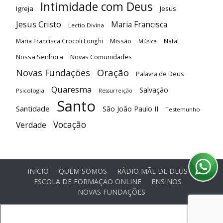
Intimidade com Deus
Igreja
Jesus
Jesus Cristo
Maria Francisca
Lectio Divina
Maria Francisca Crocoli Longhi
Missão
Natal
Música
Nossa Senhora
Novas Comunidades
Oração
Novas Fundações
Palavra de Deus
Quaresma
Salvação
Psicologia
Ressurreição
Santo
Santidade
São João Paulo II
Testemunho
Vocação
Verdade
INICIO
QUEM SOMOS
RÁDIO MÃE DE DEUS
ESCOLA DE FORMAÇÃO ONLINE
ENSINOS
NOVAS FUNDAÇÕES
© Comunidade Oásis © Todos os direitos reservados -
Desenvolvido por