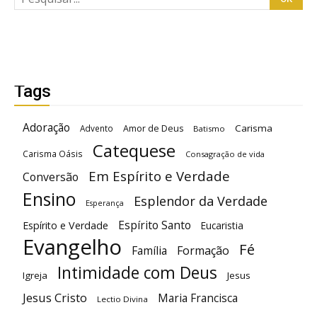
Tags
Adoração
Carisma
Advento
Amor de Deus
Batismo
Catequese
Carisma Oásis
Consagração de vida
Em Espírito e Verdade
Conversão
Ensino
Esplendor da Verdade
Esperança
Espírito Santo
Espírito e Verdade
Eucaristia
Evangelho
Fé
Família
Formação
Intimidade com Deus
Igreja
Jesus
Jesus Cristo
Maria Francisca
Lectio Divina