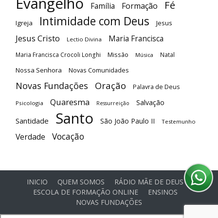
Evangelho
Fé
Família
Formação
Intimidade com Deus
Igreja
Jesus
Jesus Cristo
Maria Francisca
Lectio Divina
Maria Francisca Crocoli Longhi
Missão
Natal
Música
Nossa Senhora
Novas Comunidades
Oração
Novas Fundações
Palavra de Deus
Quaresma
Salvação
Psicologia
Ressurreição
Santo
Santidade
São João Paulo II
Testemunho
Vocação
Verdade
INICIO
QUEM SOMOS
RÁDIO MÃE DE DEUS
ESCOLA DE FORMAÇÃO ONLINE
ENSINOS
NOVAS FUNDAÇÕES