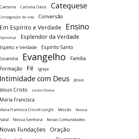
Catequese
Carisma
Carisma Oásis
Conversão
Consagração de vida
Ensino
Em Espírito e Verdade
Esplendor da Verdade
Esperança
Espírito Santo
Espírito e Verdade
Evangelho
Família
Eucaristia
Fé
Formação
Igreja
Intimidade com Deus
Jesus
Jesus Cristo
Lectio Divina
Maria Francisca
Maria Francisca Crocoli Longhi
Missão
Música
Nossa Senhora
Natal
Novas Comunidades
Oração
Novas Fundações