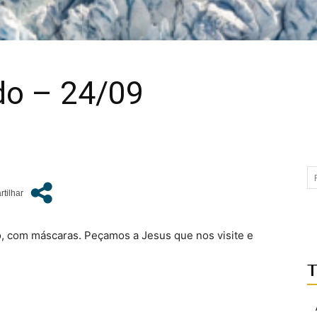
do – 24/09
o, com máscaras. Peçamos a Jesus que nos visite e
T