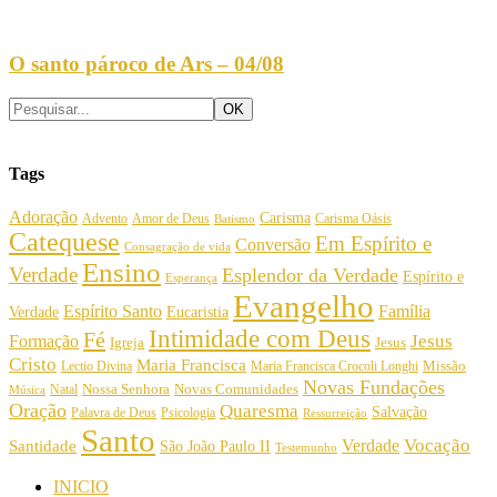
O santo pároco de Ars – 04/08
Tags
Adoração
Carisma
Amor de Deus
Carisma Oásis
Advento
Batismo
Catequese
Em Espírito e
Conversão
Consagração de vida
Ensino
Verdade
Esplendor da Verdade
Espírito e
Esperança
Evangelho
Espírito Santo
Família
Verdade
Eucaristia
Intimidade com Deus
Fé
Jesus
Formação
Igreja
Jesus
Cristo
Maria Francisca
Maria Francisca Crocoli Longhi
Missão
Lectio Divina
Novas Fundações
Nossa Senhora
Natal
Novas Comunidades
Música
Oração
Quaresma
Salvação
Palavra de Deus
Psicologia
Ressurreição
Santo
Vocação
Verdade
Santidade
São João Paulo II
Testemunho
INICIO