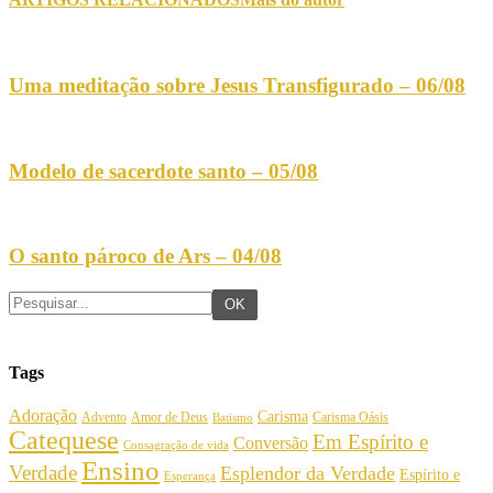
Uma meditação sobre Jesus Transfigurado – 06/08
Modelo de sacerdote santo – 05/08
O santo pároco de Ars – 04/08
Tags
Adoração
Carisma
Amor de Deus
Carisma Oásis
Advento
Batismo
Catequese
Em Espírito e
Conversão
Consagração de vida
Ensino
Verdade
Esplendor da Verdade
Espírito e
Esperança