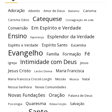
Adoração
Carisma
Advento
Amor de Deus
Batismo
Catequese
Carisma Oásis
Consagração de vida
Em Espírito e Verdade
Conversão
Ensino
Esplendor da Verdade
Esperança
Espírito Santo
Espírito e Verdade
Eucaristia
Evangelho
Fé
Família
Formação
Intimidade com Deus
Igreja
Jesus
Jesus Cristo
Maria Francisca
Lectio Divina
Maria Francisca Crocoli Longhi
Missão
Natal
Música
Nossa Senhora
Novas Comunidades
Oração
Novas Fundações
Palavra de Deus
Quaresma
Salvação
Psicologia
Ressurreição
Santo