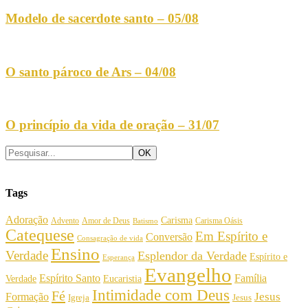
Modelo de sacerdote santo – 05/08
O santo pároco de Ars – 04/08
O princípio da vida de oração – 31/07
Tags
Adoração
Carisma
Amor de Deus
Carisma Oásis
Advento
Batismo
Catequese
Em Espírito e
Conversão
Consagração de vida
Ensino
Verdade
Esplendor da Verdade
Espírito e
Esperança
Evangelho
Espírito Santo
Família
Verdade
Eucaristia
Intimidade com Deus
Fé
Jesus
Formação
Igreja
Jesus