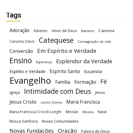
Tags
Adoração
Carisma
Advento
Amor de Deus
Batismo
Catequese
Carisma Oásis
Consagração de vida
Em Espírito e Verdade
Conversão
Ensino
Esplendor da Verdade
Esperança
Espírito Santo
Espírito e Verdade
Eucaristia
Evangelho
Fé
Família
Formação
Intimidade com Deus
Igreja
Jesus
Jesus Cristo
Maria Francisca
Lectio Divina
Maria Francisca Crocoli Longhi
Missão
Natal
Música
Nossa Senhora
Novas Comunidades
Oração
Novas Fundações
Palavra de Deus