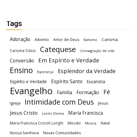
Tags
Adoração
Carisma
Advento
Amor de Deus
Batismo
Catequese
Carisma Oásis
Consagração de vida
Em Espírito e Verdade
Conversão
Ensino
Esplendor da Verdade
Esperança
Espírito Santo
Espírito e Verdade
Eucaristia
Evangelho
Fé
Família
Formação
Intimidade com Deus
Igreja
Jesus
Jesus Cristo
Maria Francisca
Lectio Divina
Maria Francisca Crocoli Longhi
Missão
Natal
Música
Nossa Senhora
Novas Comunidades