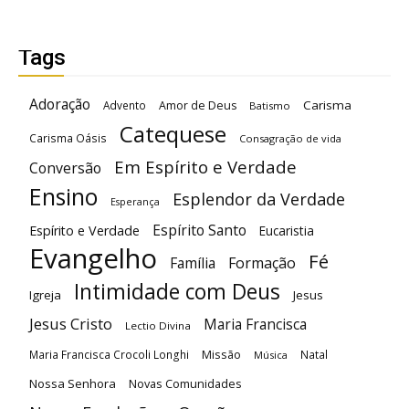
Tags
Adoração
Carisma
Advento
Amor de Deus
Batismo
Catequese
Carisma Oásis
Consagração de vida
Em Espírito e Verdade
Conversão
Ensino
Esplendor da Verdade
Esperança
Espírito Santo
Espírito e Verdade
Eucaristia
Evangelho
Fé
Família
Formação
Intimidade com Deus
Igreja
Jesus
Jesus Cristo
Maria Francisca
Lectio Divina
Maria Francisca Crocoli Longhi
Missão
Natal
Música
Nossa Senhora
Novas Comunidades