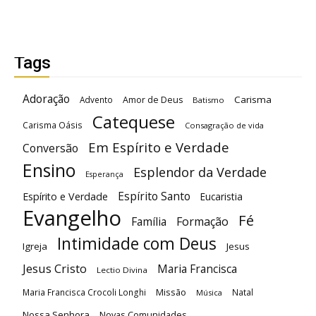
Tags
Adoração
Carisma
Advento
Amor de Deus
Batismo
Catequese
Carisma Oásis
Consagração de vida
Em Espírito e Verdade
Conversão
Ensino
Esplendor da Verdade
Esperança
Espírito Santo
Espírito e Verdade
Eucaristia
Evangelho
Fé
Família
Formação
Intimidade com Deus
Igreja
Jesus
Jesus Cristo
Maria Francisca
Lectio Divina
Maria Francisca Crocoli Longhi
Missão
Natal
Música
Nossa Senhora
Novas Comunidades