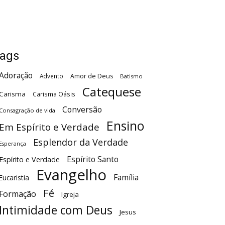
ags
Adoração
Advento
Amor de Deus
Batismo
Catequese
Carisma
Carisma Oásis
Conversão
Consagração de vida
Ensino
Em Espírito e Verdade
Esplendor da Verdade
Esperança
Espírito Santo
Espírito e Verdade
Evangelho
Família
Eucaristia
Fé
Formação
Igreja
Intimidade com Deus
Jesus