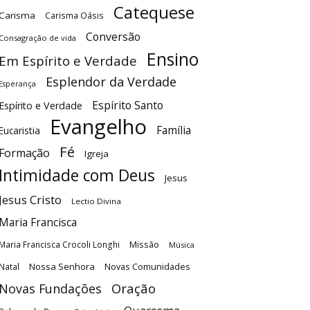
Catequese
Carisma
Carisma Oásis
Conversão
Consagração de vida
Ensino
Em Espírito e Verdade
Esplendor da Verdade
Esperança
Espírito Santo
Espírito e Verdade
Evangelho
Família
Eucaristia
Fé
Formação
Igreja
Intimidade com Deus
Jesus
Jesus Cristo
Lectio Divina
Maria Francisca
Maria Francisca Crocoli Longhi
Missão
Música
Nossa Senhora
Natal
Novas Comunidades
Oração
Novas Fundações