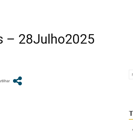
s – 28Julho2025
T