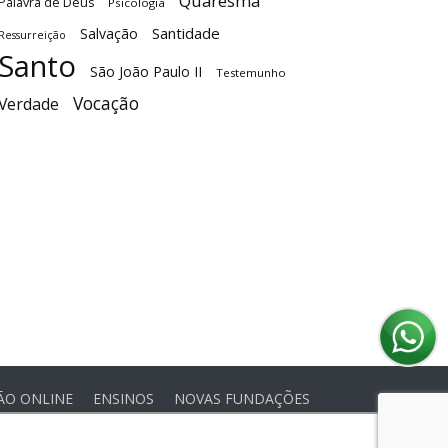
Quaresma
Palavra de Deus
Psicologia
Santidade
Salvação
Ressurreição
Santo
São João Paulo II
Testemunho
Vocação
Verdade
ÃO ONLINE
ENSINOS
NOVAS FUNDAÇÕES
or