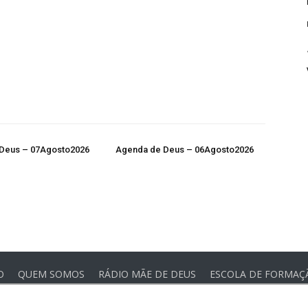
Deus – 07Agosto2026
Agenda de Deus – 06Agosto2026
O
QUEM SOMOS
RÁDIO MÃE DE DEUS
ESCOLA DE FORMAÇ
 Comunidade Oásis © Todos os direitos reservados - Desenvolvido p