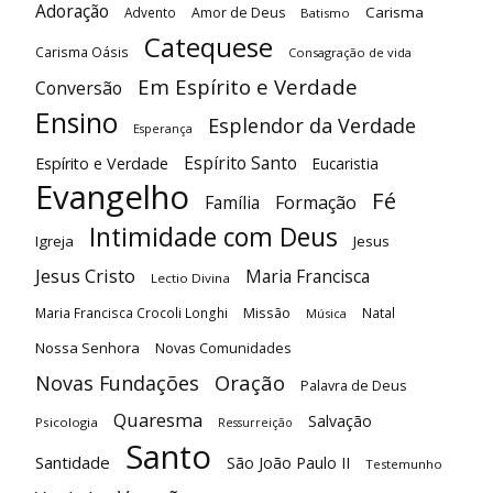
Adoração
Carisma
Advento
Amor de Deus
Batismo
Catequese
Carisma Oásis
Consagração de vida
Em Espírito e Verdade
Conversão
Ensino
Esplendor da Verdade
Esperança
Espírito Santo
Espírito e Verdade
Eucaristia
Evangelho
Fé
Família
Formação
Intimidade com Deus
Igreja
Jesus
Jesus Cristo
Maria Francisca
Lectio Divina
Maria Francisca Crocoli Longhi
Missão
Natal
Música
Nossa Senhora
Novas Comunidades
Oração
Novas Fundações
Palavra de Deus
Quaresma
Salvação
Psicologia
Ressurreição
Santo
Santidade
São João Paulo II
Testemunho