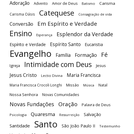
Adoração
Carisma
Advento
Amor de Deus
Batismo
Catequese
Carisma Oásis
Consagração de vida
Em Espírito e Verdade
Conversão
Ensino
Esplendor da Verdade
Esperança
Espírito Santo
Espírito e Verdade
Eucaristia
Evangelho
Fé
Família
Formação
Intimidade com Deus
Igreja
Jesus
Jesus Cristo
Maria Francisca
Lectio Divina
Maria Francisca Crocoli Longhi
Missão
Natal
Música
Nossa Senhora
Novas Comunidades
Oração
Novas Fundações
Palavra de Deus
Quaresma
Salvação
Psicologia
Ressurreição
Santo
Santidade
São João Paulo II
Testemunho