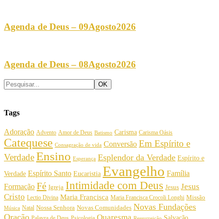
Agenda de Deus – 09Agosto2026
Agenda de Deus – 08Agosto2026
Tags
Adoração
Carisma
Amor de Deus
Carisma Oásis
Advento
Batismo
Catequese
Em Espírito e
Conversão
Consagração de vida
Ensino
Verdade
Esplendor da Verdade
Espírito e
Esperança
Evangelho
Espírito Santo
Família
Verdade
Eucaristia
Intimidade com Deus
Fé
Jesus
Formação
Igreja
Jesus
Cristo
Maria Francisca
Maria Francisca Crocoli Longhi
Missão
Lectio Divina
Novas Fundações
Nossa Senhora
Natal
Novas Comunidades
Música
Oração
Quaresma
Salvação
Palavra de Deus
Psicologia
Ressurreição