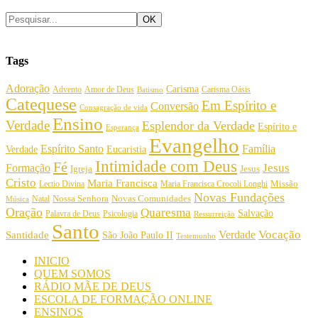
Tags
Adoração
Carisma
Amor de Deus
Carisma Oásis
Advento
Batismo
Catequese
Em Espírito e
Conversão
Consagração de vida
Ensino
Verdade
Esplendor da Verdade
Espírito e
Esperança
Evangelho
Espírito Santo
Família
Verdade
Eucaristia
Intimidade com Deus
Fé
Jesus
Formação
Igreja
Jesus
Cristo
Maria Francisca
Maria Francisca Crocoli Longhi
Missão
Lectio Divina
Novas Fundações
Nossa Senhora
Natal
Novas Comunidades
Música
Oração
Quaresma
Salvação
Palavra de Deus
Psicologia
Ressurreição
Santo
Vocação
Verdade
Santidade
São João Paulo II
Testemunho
INICIO
QUEM SOMOS
RÁDIO MÃE DE DEUS
ESCOLA DE FORMAÇÃO ONLINE
ENSINOS