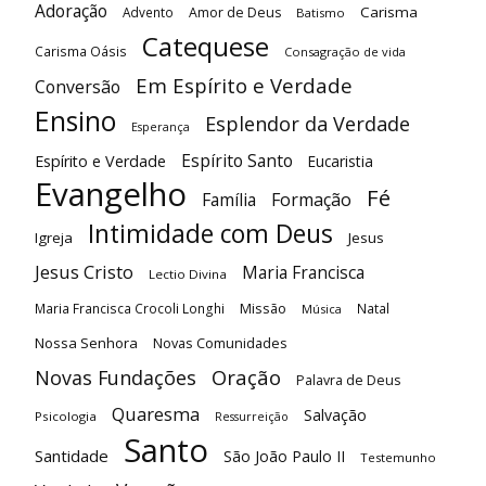
Adoração
Carisma
Advento
Amor de Deus
Batismo
Catequese
Carisma Oásis
Consagração de vida
Em Espírito e Verdade
Conversão
Ensino
Esplendor da Verdade
Esperança
Espírito Santo
Espírito e Verdade
Eucaristia
Evangelho
Fé
Família
Formação
Intimidade com Deus
Igreja
Jesus
Jesus Cristo
Maria Francisca
Lectio Divina
Maria Francisca Crocoli Longhi
Missão
Natal
Música
Nossa Senhora
Novas Comunidades
Oração
Novas Fundações
Palavra de Deus
Quaresma
Salvação
Psicologia
Ressurreição
Santo
Santidade
São João Paulo II
Testemunho