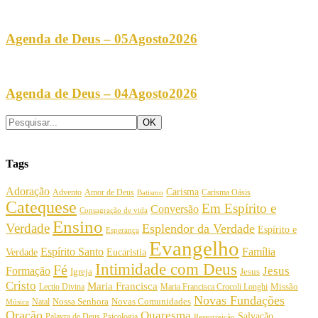
Agenda de Deus – 05Agosto2026
Agenda de Deus – 04Agosto2026
Tags
Adoração
Carisma
Amor de Deus
Carisma Oásis
Advento
Batismo
Catequese
Em Espírito e
Conversão
Consagração de vida
Ensino
Verdade
Esplendor da Verdade
Espírito e
Esperança
Evangelho
Espírito Santo
Família
Verdade
Eucaristia
Intimidade com Deus
Fé
Jesus
Formação
Igreja
Jesus
Cristo
Maria Francisca
Maria Francisca Crocoli Longhi
Missão
Lectio Divina
Novas Fundações
Nossa Senhora
Natal
Novas Comunidades
Música
Oração
Quaresma
Salvação
Palavra de Deus
Psicologia
Ressurreição