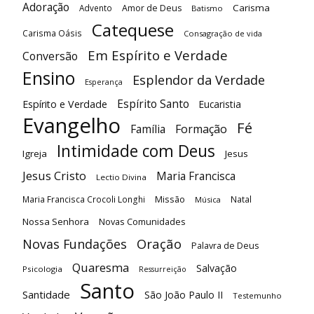
Adoração
Carisma
Advento
Amor de Deus
Batismo
Catequese
Carisma Oásis
Consagração de vida
Em Espírito e Verdade
Conversão
Ensino
Esplendor da Verdade
Esperança
Espírito Santo
Espírito e Verdade
Eucaristia
Evangelho
Fé
Família
Formação
Intimidade com Deus
Igreja
Jesus
Jesus Cristo
Maria Francisca
Lectio Divina
Maria Francisca Crocoli Longhi
Missão
Natal
Música
Nossa Senhora
Novas Comunidades
Oração
Novas Fundações
Palavra de Deus
Quaresma
Salvação
Psicologia
Ressurreição
Santo
Santidade
São João Paulo II
Testemunho