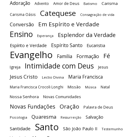
Adoração
Carisma
Advento
Amor de Deus
Batismo
Catequese
Carisma Oásis
Consagração de vida
Em Espírito e Verdade
Conversão
Ensino
Esplendor da Verdade
Esperança
Espírito Santo
Espírito e Verdade
Eucaristia
Evangelho
Fé
Família
Formação
Intimidade com Deus
Igreja
Jesus
Jesus Cristo
Maria Francisca
Lectio Divina
Maria Francisca Crocoli Longhi
Missão
Natal
Música
Nossa Senhora
Novas Comunidades
Oração
Novas Fundações
Palavra de Deus
Quaresma
Salvação
Psicologia
Ressurreição
Santo
Santidade
São João Paulo II
Testemunho