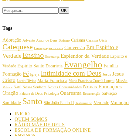
Tags
Adoração
Carisma
Amor de Deus
Carisma Oásis
Advento
Batismo
Catequese
Em Espírito e
Conversão
Consagração de vida
Ensino
Verdade
Esplendor da Verdade
Espírito e
Esperança
Evangelho
Espírito Santo
Família
Verdade
Eucaristia
Intimidade com Deus
Fé
Jesus
Formação
Igreja
Jesus
Cristo
Maria Francisca
Maria Francisca Crocoli Longhi
Missão
Lectio Divina
Novas Fundações
Nossa Senhora
Natal
Novas Comunidades
Música
Oração
Quaresma
Salvação
Palavra de Deus
Psicologia
Ressurreição
Santo
Vocação
Verdade
Santidade
São João Paulo II
Testemunho
INICIO
QUEM SOMOS
RÁDIO MÃE DE DEUS
ESCOLA DE FORMAÇÃO ONLINE
ENSINOS