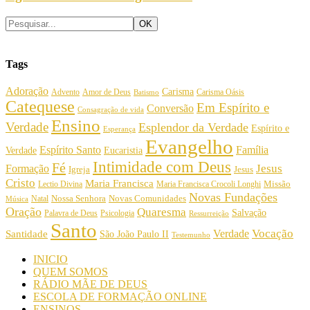
Tags
Adoração
Carisma
Amor de Deus
Carisma Oásis
Advento
Batismo
Catequese
Em Espírito e
Conversão
Consagração de vida
Ensino
Verdade
Esplendor da Verdade
Espírito e
Esperança
Evangelho
Espírito Santo
Família
Verdade
Eucaristia
Intimidade com Deus
Fé
Jesus
Formação
Igreja
Jesus
Cristo
Maria Francisca
Maria Francisca Crocoli Longhi
Missão
Lectio Divina
Novas Fundações
Nossa Senhora
Natal
Novas Comunidades
Música
Oração
Quaresma
Salvação
Palavra de Deus
Psicologia
Ressurreição
Santo
Vocação
Verdade
Santidade
São João Paulo II
Testemunho
INICIO
QUEM SOMOS
RÁDIO MÃE DE DEUS
ESCOLA DE FORMAÇÃO ONLINE
ENSINOS