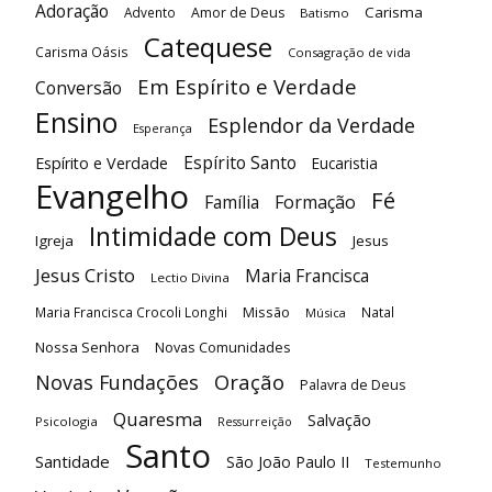
Adoração
Carisma
Advento
Amor de Deus
Batismo
Catequese
Carisma Oásis
Consagração de vida
Em Espírito e Verdade
Conversão
Ensino
Esplendor da Verdade
Esperança
Espírito Santo
Espírito e Verdade
Eucaristia
Evangelho
Fé
Família
Formação
Intimidade com Deus
Igreja
Jesus
Jesus Cristo
Maria Francisca
Lectio Divina
Maria Francisca Crocoli Longhi
Missão
Natal
Música
Nossa Senhora
Novas Comunidades
Oração
Novas Fundações
Palavra de Deus
Quaresma
Salvação
Psicologia
Ressurreição
Santo
Santidade
São João Paulo II
Testemunho