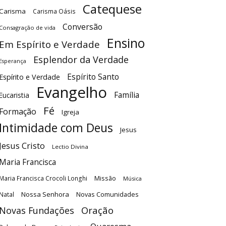
Catequese
Carisma
Carisma Oásis
Conversão
Consagração de vida
Ensino
Em Espírito e Verdade
Esplendor da Verdade
Esperança
Espírito Santo
Espírito e Verdade
Evangelho
Família
Eucaristia
Fé
Formação
Igreja
Intimidade com Deus
Jesus
Jesus Cristo
Lectio Divina
Maria Francisca
Maria Francisca Crocoli Longhi
Missão
Música
Nossa Senhora
Natal
Novas Comunidades
Oração
Novas Fundações