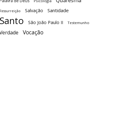
Quaresma
Palavra de Deus
Psicologia
Santidade
Salvação
Ressurreição
Santo
São João Paulo II
Testemunho
Vocação
Verdade