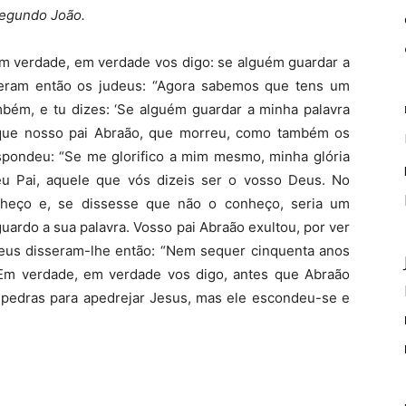
segundo João.
Em verdade, em verdade vos digo: se alguém guardar a
sseram então os judeus: “Agora sabemos que tens um
bém, e tu dizes: ‘Se alguém guardar a minha palavra
 que nosso pai Abraão, que morreu, como também os
pondeu: “Se me glorifico a mim mesmo, minha glória
u Pai, aquele que vós dizeis ser o vosso Deus. No
nheço e, se dissesse que não o conheço, seria um
ardo a sua palavra. Vosso pai Abraão exultou, por ver
udeus disseram-lhe então: “Nem sequer cinquenta anos
“Em verdade, em verdade vos digo, antes que Abraão
m pedras para apedrejar Jesus, mas ele escondeu-se e