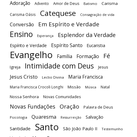
Adoração
Carisma
Advento
Amor de Deus
Batismo
Catequese
Carisma Oásis
Consagração de vida
Em Espírito e Verdade
Conversão
Ensino
Esplendor da Verdade
Esperança
Espírito Santo
Espírito e Verdade
Eucaristia
Evangelho
Fé
Família
Formação
Intimidade com Deus
Igreja
Jesus
Jesus Cristo
Maria Francisca
Lectio Divina
Maria Francisca Crocoli Longhi
Missão
Natal
Música
Nossa Senhora
Novas Comunidades
Oração
Novas Fundações
Palavra de Deus
Quaresma
Salvação
Psicologia
Ressurreição
Santo
Santidade
São João Paulo II
Testemunho