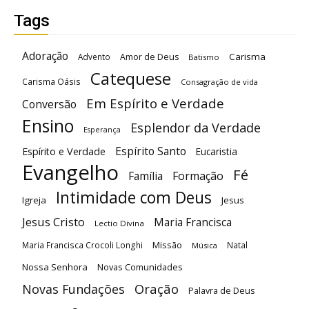
Tags
Adoração
Carisma
Advento
Amor de Deus
Batismo
Catequese
Carisma Oásis
Consagração de vida
Em Espírito e Verdade
Conversão
Ensino
Esplendor da Verdade
Esperança
Espírito Santo
Espírito e Verdade
Eucaristia
Evangelho
Fé
Família
Formação
Intimidade com Deus
Igreja
Jesus
Jesus Cristo
Maria Francisca
Lectio Divina
Maria Francisca Crocoli Longhi
Missão
Natal
Música
Nossa Senhora
Novas Comunidades
Oração
Novas Fundações
Palavra de Deus