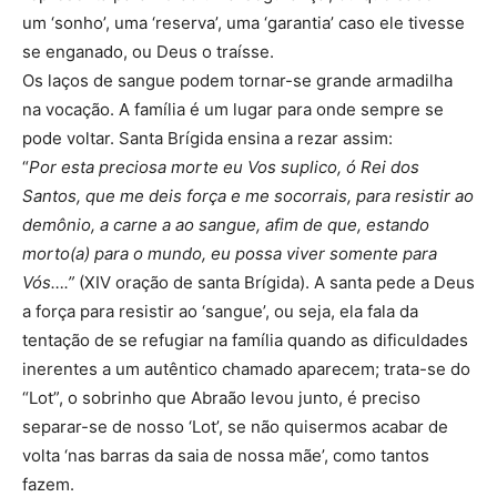
um ‘sonho’, uma ‘reserva’, uma ‘garantia’ caso ele tivesse
se enganado, ou Deus o traísse.
Os laços de sangue podem tornar-se grande armadilha
na vocação. A família é um lugar para onde sempre se
pode voltar. Santa Brígida ensina a rezar assim:
“
Por esta preciosa morte eu Vos suplico, ó Rei dos
Santos, que me deis força e me socorrais, para resistir ao
demônio, a carne a ao sangue, afim de que, estando
morto(a) para o mundo, eu possa viver somente para
Vós….”
(XIV oração de santa Brígida). A santa pede a Deus
a força para resistir ao ‘sangue’, ou seja, ela fala da
tentação de se refugiar na família quando as dificuldades
inerentes a um autêntico chamado aparecem; trata-se do
“Lot”, o sobrinho que Abraão levou junto, é preciso
separar-se de nosso ‘Lot’, se não quisermos acabar de
volta ‘nas barras da saia de nossa mãe’, como tantos
fazem.