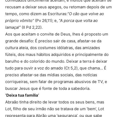
convidados dificilmente aceitam, e muitos que aceitam se
recusam a deixar seus apegos, ou retomam depois de um
tempo, como dizem as Escrituras:
“O cão que volve ao
próprio vômito”
(Pv 26,11); e,
“A porca que volta ao
lamaçal”
(II Pd 2,22).
Aos que aceitam o convite de Deus, lhes é proposto um
grande desafio: É preciso sair de casa, afastar-se da
cultura ateia, dos costumes idólatras, das amizades
fúteis, dos maus hábitos adquiridos e principalmente do
barulho e do colorido do mundo. Deixar a terra é deixar
tudo para ouvir a voz do amado (Ct 5,2), que chama… É
preciso afastar-se das mídias sociais, das notícias
corriqueiras, sem falar de programas abusivos de TV, e
buscar Jesus que é fonte de toda a sabedoria.
‘Deixa tua família’
Abraão tinha direito de levar todos os seus bens, mas
Lot, filho de seu irmão não se tratava de um ‘bem’, Lot
representa para Abrão uma ‘segurança’, ou que sabe