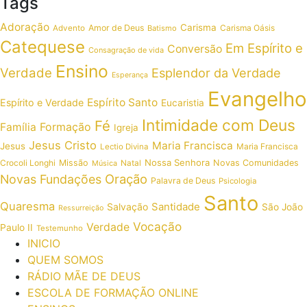
Tags
Adoração
Carisma
Amor de Deus
Carisma Oásis
Advento
Batismo
Catequese
Em Espírito e
Conversão
Consagração de vida
Ensino
Verdade
Esplendor da Verdade
Esperança
Evangelho
Espírito Santo
Espírito e Verdade
Eucaristia
Intimidade com Deus
Fé
Formação
Família
Igreja
Jesus Cristo
Maria Francisca
Jesus
Maria Francisca
Lectio Divina
Nossa Senhora
Crocoli Longhi
Missão
Novas Comunidades
Música
Natal
Oração
Novas Fundações
Palavra de Deus
Psicologia
Santo
Quaresma
Santidade
Salvação
São João
Ressurreição
Vocação
Verdade
Paulo II
Testemunho
INICIO
QUEM SOMOS
RÁDIO MÃE DE DEUS
ESCOLA DE FORMAÇÃO ONLINE