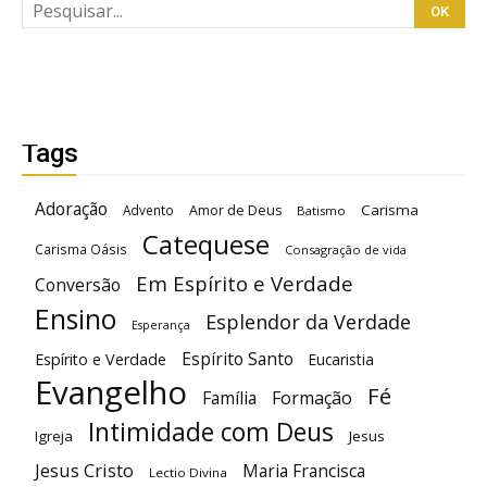
Tags
Adoração
Carisma
Advento
Amor de Deus
Batismo
Catequese
Carisma Oásis
Consagração de vida
Em Espírito e Verdade
Conversão
Ensino
Esplendor da Verdade
Esperança
Espírito Santo
Espírito e Verdade
Eucaristia
Evangelho
Fé
Família
Formação
Intimidade com Deus
Igreja
Jesus
Jesus Cristo
Maria Francisca
Lectio Divina