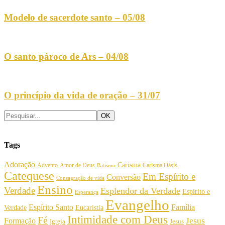
Modelo de sacerdote santo – 05/08
O santo pároco de Ars – 04/08
O princípio da vida de oração – 31/07
Tags
Adoração
Carisma
Amor de Deus
Carisma Oásis
Advento
Batismo
Catequese
Em Espírito e
Conversão
Consagração de vida
Ensino
Verdade
Esplendor da Verdade
Espírito e
Esperança
Evangelho
Espírito Santo
Família
Verdade
Eucaristia
Intimidade com Deus
Fé
Jesus
Formação
Igreja
Jesus