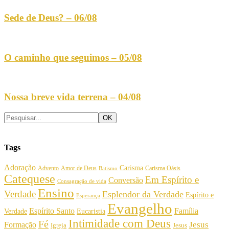
Sede de Deus? – 06/08
O caminho que seguimos – 05/08
Nossa breve vida terrena – 04/08
Tags
Adoração
Carisma
Amor de Deus
Carisma Oásis
Advento
Batismo
Catequese
Em Espírito e
Conversão
Consagração de vida
Ensino
Verdade
Esplendor da Verdade
Espírito e
Esperança
Evangelho
Espírito Santo
Família
Verdade
Eucaristia
Intimidade com Deus
Fé
Jesus
Formação
Igreja
Jesus