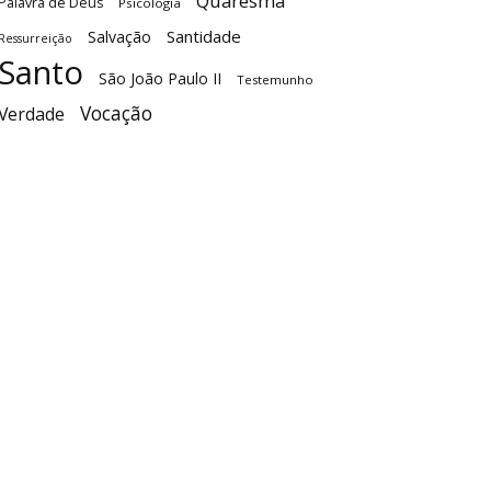
Quaresma
Palavra de Deus
Psicologia
Santidade
Salvação
Ressurreição
Santo
São João Paulo II
Testemunho
Vocação
Verdade