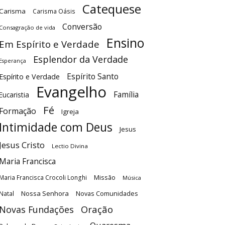
Catequese
Carisma
Carisma Oásis
Conversão
Consagração de vida
Ensino
Em Espírito e Verdade
Esplendor da Verdade
Esperança
Espírito Santo
Espírito e Verdade
Evangelho
Família
Eucaristia
Fé
Formação
Igreja
Intimidade com Deus
Jesus
Jesus Cristo
Lectio Divina
Maria Francisca
Maria Francisca Crocoli Longhi
Missão
Música
Nossa Senhora
Natal
Novas Comunidades
Oração
Novas Fundações