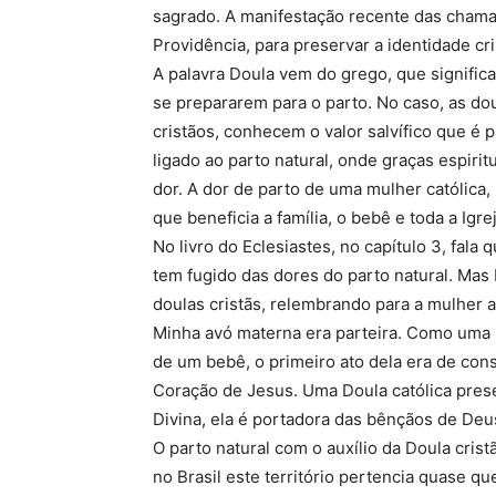
sagrado. A manifestação recente das chamad
Providência, para preservar a identidade cri
A palavra Doula vem do grego, que signific
se prepararem para o parto. No caso, as d
cristãos, conhecem o valor salvífico que é p
ligado ao parto natural, onde graças espir
dor. A dor de parto de uma mulher católica, 
que beneficia a família, o bebê e toda a Igrej
No livro do Eclesiastes, no capítulo 3, fala
tem fugido das dores do parto natural. Mas
doulas cristãs, relembrando para a mulher a
Minha avó materna era parteira. Como uma b
de um bebê, o primeiro ato dela era de con
Coração de Jesus. Uma Doula católica pres
Divina, ela é portadora das bênçãos de Deu
O parto natural com o auxílio da Doula crist
no Brasil este território pertencia quase q