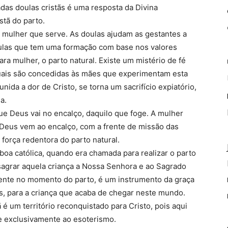
as doulas cristãs é uma resposta da Divina
stã do parto.
a mulher que serve. As doulas ajudam as gestantes a
oulas que tem uma formação com base nos valores
ara mulher, o parto natural. Existe um mistério de fé
ituais são concedidas às mães que experimentam esta
unida a dor de Cristo, se torna um sacrifício expiatório,
a.
 que Deus vai no encalço, daquilo que foge. A mulher
 Deus vem ao encalço, com a frente de missão das
 força redentora do parto natural.
oa católica, quando era chamada para realizar o parto
sagrar aquela criança a Nossa Senhora e ao Sagrado
ente no momento do parto, é um instrumento da graça
s, para a criança que acaba de chegar neste mundo.
ã é um território reconquistado para Cristo, pois aqui
ue exclusivamente ao esoterismo.