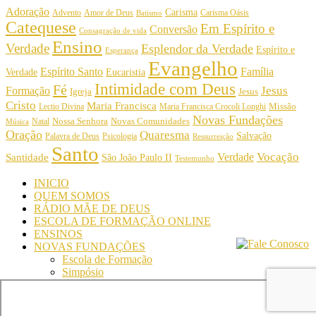
Adoração
Carisma
Amor de Deus
Carisma Oásis
Advento
Batismo
Catequese
Em Espírito e
Conversão
Consagração de vida
Ensino
Verdade
Esplendor da Verdade
Espírito e
Esperança
Evangelho
Espírito Santo
Família
Verdade
Eucaristia
Intimidade com Deus
Fé
Jesus
Formação
Igreja
Jesus
Cristo
Maria Francisca
Maria Francisca Crocoli Longhi
Missão
Lectio Divina
Novas Fundações
Nossa Senhora
Natal
Novas Comunidades
Música
Oração
Quaresma
Salvação
Palavra de Deus
Psicologia
Ressurreição
Santo
Vocação
Verdade
Santidade
São João Paulo II
Testemunho
INICIO
QUEM SOMOS
RÁDIO MÃE DE DEUS
ESCOLA DE FORMAÇÃO ONLINE
ENSINOS
NOVAS FUNDAÇÕES
Escola de Formação
Simpósio
© Comunidade Oásis © Todos os direitos reservados -
Desenvolvido por