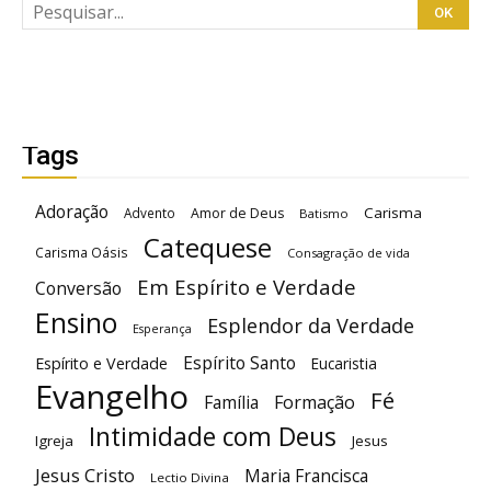
Tags
Adoração
Carisma
Advento
Amor de Deus
Batismo
Catequese
Carisma Oásis
Consagração de vida
Em Espírito e Verdade
Conversão
Ensino
Esplendor da Verdade
Esperança
Espírito Santo
Espírito e Verdade
Eucaristia
Evangelho
Fé
Família
Formação
Intimidade com Deus
Igreja
Jesus
Jesus Cristo
Maria Francisca
Lectio Divina