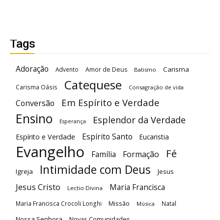
Tags
Adoração
Carisma
Advento
Amor de Deus
Batismo
Catequese
Carisma Oásis
Consagração de vida
Em Espírito e Verdade
Conversão
Ensino
Esplendor da Verdade
Esperança
Espírito Santo
Espírito e Verdade
Eucaristia
Evangelho
Fé
Família
Formação
Intimidade com Deus
Igreja
Jesus
Jesus Cristo
Maria Francisca
Lectio Divina
Maria Francisca Crocoli Longhi
Missão
Natal
Música
Nossa Senhora
Novas Comunidades