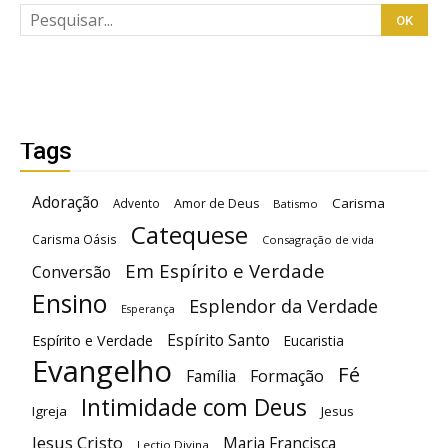
Tags
Adoração
Carisma
Advento
Amor de Deus
Batismo
Catequese
Carisma Oásis
Consagração de vida
Em Espírito e Verdade
Conversão
Ensino
Esplendor da Verdade
Esperança
Espírito Santo
Espírito e Verdade
Eucaristia
Evangelho
Fé
Família
Formação
Intimidade com Deus
Igreja
Jesus
Jesus Cristo
Maria Francisca
Lectio Divina