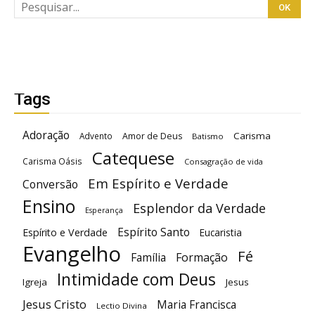
Tags
Adoração
Carisma
Advento
Amor de Deus
Batismo
Catequese
Carisma Oásis
Consagração de vida
Em Espírito e Verdade
Conversão
Ensino
Esplendor da Verdade
Esperança
Espírito Santo
Espírito e Verdade
Eucaristia
Evangelho
Fé
Família
Formação
Intimidade com Deus
Igreja
Jesus
Jesus Cristo
Maria Francisca
Lectio Divina