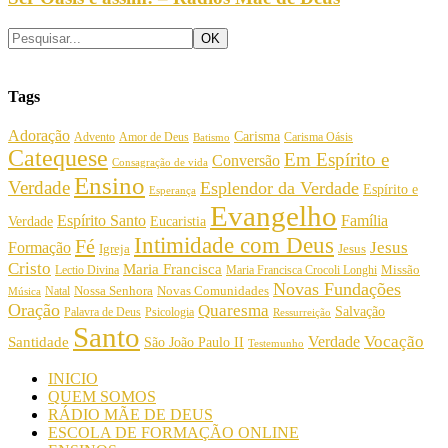
Tags
Adoração
Carisma
Amor de Deus
Carisma Oásis
Advento
Batismo
Catequese
Em Espírito e
Conversão
Consagração de vida
Ensino
Verdade
Esplendor da Verdade
Espírito e
Esperança
Evangelho
Espírito Santo
Família
Verdade
Eucaristia
Intimidade com Deus
Fé
Jesus
Formação
Igreja
Jesus
Cristo
Maria Francisca
Maria Francisca Crocoli Longhi
Missão
Lectio Divina
Novas Fundações
Nossa Senhora
Natal
Novas Comunidades
Música
Oração
Quaresma
Salvação
Palavra de Deus
Psicologia
Ressurreição
Santo
Vocação
Verdade
Santidade
São João Paulo II
Testemunho
INICIO
QUEM SOMOS
RÁDIO MÃE DE DEUS
ESCOLA DE FORMAÇÃO ONLINE