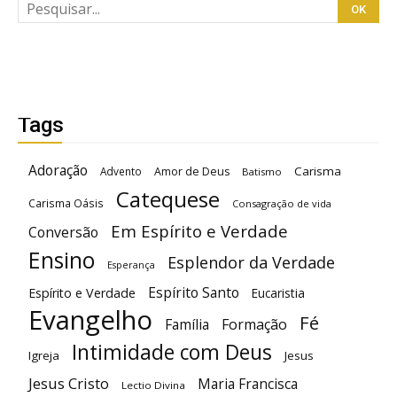
Tags
Adoração
Carisma
Advento
Amor de Deus
Batismo
Catequese
Carisma Oásis
Consagração de vida
Em Espírito e Verdade
Conversão
Ensino
Esplendor da Verdade
Esperança
Espírito Santo
Espírito e Verdade
Eucaristia
Evangelho
Fé
Família
Formação
Intimidade com Deus
Igreja
Jesus
Jesus Cristo
Maria Francisca
Lectio Divina